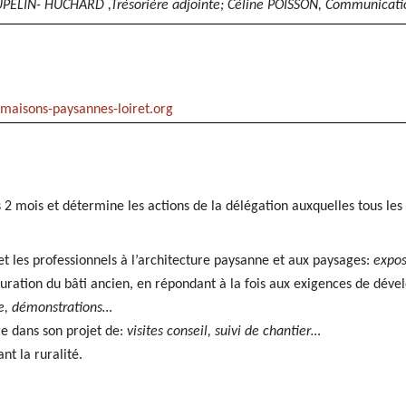
PAUPELIN- HUCHARD ,Trésorière adjointe; Céline POISSON, Communicati
maisons-paysannes-loiret.org
s 2 mois et détermine les actions de la délégation auxquelles tous les
us et les professionnels à l’architecture paysanne et aux paysages:
expos
auration du bâti ancien, en répondant à la fois aux exigences de dév
le, démonstrations…
ge dans son projet de:
visites conseil, suivi de chantier…
nt la ruralité.