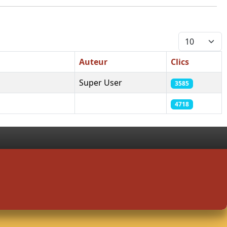
Afficher #
Auteur
Clics
Super User
3585
4718