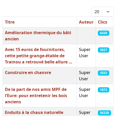
Afficher #
Titre
Auteur
Clics
Amélioration thermique du bâti
6430
ancien
Avec 15 euros de fournitures,
Super
3827
cette petite grange-étable de
User
Trainou a retrouvé belle allure …
Construire en chanvre
Super
3552
User
De la part de nos amis MPF de
Super
1873
l’Eure: pour entretenir les bois
User
anciens
Enduits à la chaux naturelle
Super
56328