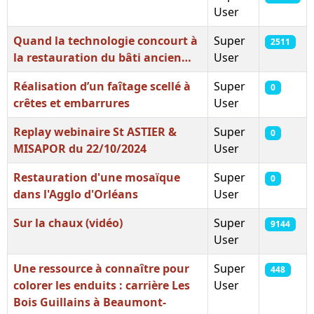
User
Quand la technologie concourt à
Super
2511
la restauration du bâti ancien…
User
Réalisation d’un faîtage scellé à
Super
0
crêtes et embarrures
User
Replay webinaire St ASTIER &
Super
0
MISAPOR du 22/10/2024
User
Restauration d'une mosaïque
Super
0
dans l'Agglo d'Orléans
User
Sur la chaux (vidéo)
Super
9144
User
Une ressource à connaître pour
Super
448
colorer les enduits : carrière Les
User
Bois Guillains à Beaumont-